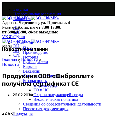
Закупки
Непрофильная реализация
Вакансии
Адрес:
г. Череповец, ул. Проезжая, 4
Режим работы:
пн-чт 8:00-17:00,
RU
пт 8:00-16:00, сб-вс выходные
EN
VK
Telegram
CN
О компании
RU
Menu
О нас
Новости компании
EN
Производство
CN
История
Главная
»
Новости
»
Руководители
Новости
Карьера
Вакансии
Продукция ООО «Фиброплит»
Социальная политика
Безопасность
получила сертификат СЕ
Охрана труда
ГО и ЧС
26.02.2024
Охрана окружающей среды
Экологическая политика
Сведения об образовательной деятельности
Проектная документация
22
Окт
Продукция