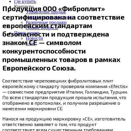
Где купить
Контакты
Продукция ООО «Фиброплит»
Управление продаж
сертифицирована на соответствие
Управление логистики
Розничные продажи
европейским стандартам
Общие вопросы
безопасности и подтверждена
Пресс-центр
Новости
знаком СЕ — символом
Блог
конкурентоспособности
промышленных товаров в рамках
Европейского Союза.
Соответствие череповецких фибролитовых плит
европейскому стандарту проверяла компания «Efectis»
— совместное предприятие Италии, Голландии, Турции.
По всем стандартам продукция прошла испытания, что
отображено в протоколах, и получила разрешение о
нанесении маркировки СЕ.
Нанося на продукцию маркировку «СЕ», изготовитель
ответственно заявляет о том, что продукт
соответствует всем существенным требованиям,