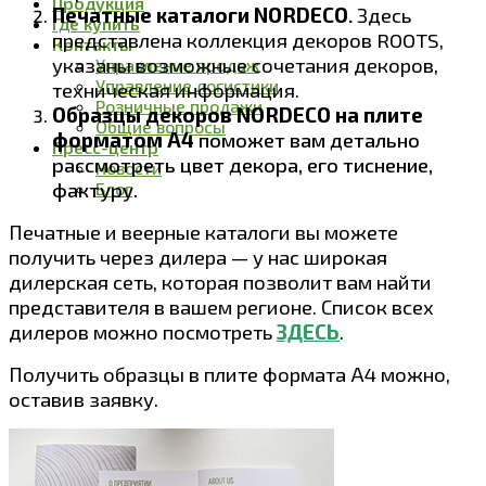
Продукция
Печатные каталоги
NORDECO
Здесь
.
Где купить
представлена коллекция декоров
ROOTS,
Контакты
указаны возможные сочетания декоров,
Управление продаж
Управление логистики
техническая информация.
Розничные продажи
Образцы декоров NORDECO на плите
Общие вопросы
форматом А4
поможет вам детально
Пресс-центр
рассмотреть цвет декора, его тиснение,
Новости
фактуру.
Блог
Печатные и веерные каталоги вы можете
получить через дилера — у нас широкая
дилерская сеть, которая позволит вам найти
представителя в вашем регионе. Список всех
дилеров можно посмотреть
ЗДЕСЬ
.
Получить образцы в плите формата А4 можно,
оставив заявку.