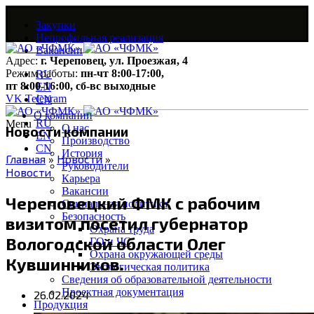
Закупки
Непрофильная реализация
Вакансии
Адрес:
г. Череповец, ул. Проезжая, 4
Режим работы:
пн-чт 8:00-17:00,
RU
пт 8:00-16:00, сб-вс выходные
EN
VK
Telegram
CN
О компании
RU
Menu
О нас
Новости компании
EN
Производство
CN
История
Главная
»
Новости
»
Руководители
Новости
Карьера
Вакансии
Череповецкий ФМК с рабочим
Социальная политика
Безопасность
визитом посетил губернатор
Охрана труда
Вологодской области Олег
ГО и ЧС
Охрана окружающей среды
Кувшинников.
Экологическая политика
Сведения об образовательной деятельности
Проектная документация
26.02.2024
Продукция