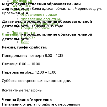
Продукция
Место осуществления образовательной
Где купить
деятельности:
Вологодская область, г. Череповец, ул.
Контакты
Проезжая, д. 4
Управление продаж
Управление логистики
Дата начала осуществления образовательной
Розничные продажи
деятельности:
17 июля 2015 года
Общие вопросы
Пресс-центр
Лицензия
на осуществление образовательной
Новости
деятельности
Блог
Режим, график работы:
Понедельник-четверг: 8.00 – 17.15
Пятница: 8.00 — 16.00
Перерыв на обед: 12.00 – 13.00
Суббота-воскресенье: выходные дни.
Контактные телефоны
Чекина Ирина Георгиевна
Начальник отдела по работе с персоналом