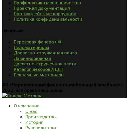
Профилактика мошенничества
Проектная документация
Противодействие коррупции
Политика конфиденциальности
Продукция
Березовая фанера ФК
Пиломатериалы
Древесно-стружечная плита
Ламинированная
древесно-стружечная плита
Каталог декоров ЛДСП
Рекламные материалы
АО «Череповецкий фанерно-мебельный комбинат»
2020. Все права защищены.
О компании
О нас
Производство
История
Руководители