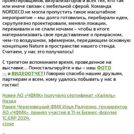
проектировщиков, визуализаторов и всех тех, кто так
или иначе связан с мебельной сферой. Команда
NORDECO не могла пропустить такое масштабное
мероприятие – мы долго готовились, перебирали идеи,
скрупулезно проектировали, меняли локации,
переживали и не спали ночами – чтобы в итоге
материализовать свое представление о прекрасном,
чем-то воздушном, эфемерном, передающем основную
концепцию Nature в пространстве нашего стенда.
Считаем, у нас это получилось!
С трепетом вспоминаем время, проведенное на
выставке… Поностальгируйте и вы – наш
ФОТО
—
и
ВИДЕООТЧЕТ
! Говорим спасибо нашим друзьям,
партнерам и всем, кому удалось побывать у нас в
гостях!
Новее
АО «ЧФМК» получило сертификат «Халяль»
Назад
Ранее
Череповецкий ФМК Илья Радченко, гендиректор
АО «ЧФМК», принял участие в 11-м Бизнес-форуме
1С:ERP 2024.
close