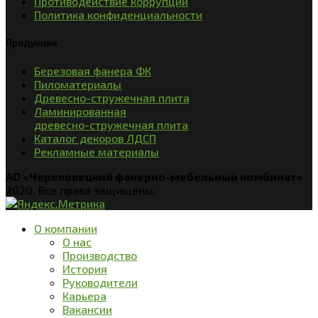
Противодействие коррупции
Политика конфиденциальности
Продукция
Березовая фанера ФК
Пиломатериалы
Древесно-стружечная плита
Ламинированная
древесно-стружечная плита
Каталог декоров ЛДСП
Рекламные материалы
АО «Череповецкий фанерно-мебельный комбинат»
2020. Все права защищены.
О компании
О нас
Производство
История
Руководители
Карьера
Вакансии