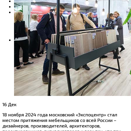
Продукция
Где купить
Контакты
Управление продаж
Управление логистики
Розничные продажи
Общие вопросы
Пресс-центр
Новости
Блог
16
Дек
18 ноября 2024 года московский «Экспоцентр» стал
местом притяжения мебельщиков со всей России –
дизайнеров, производителей, архитекторов,