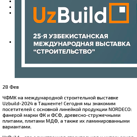
Продукция
Где купить
Контакты
Управление продаж
Управление логистики
Розничные продажи
Общие вопросы
Пресс-центр
Новости
Блог
28
Фев
ЧФМК на международной строительной выставке
Uzbuild-2024 в Ташкенте! Сегодня мы знакомим
посетителей с основной линейкой продукции NORDECO:
фанерой марки ФК и ФСФ, древесно-стружечными
плитами, плитами МДФ, а также их ламинированными
вариантами.