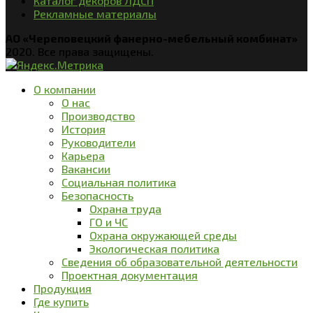
Каталог декоров ЛДСП
Рекламные материалы
АО «Череповецкий фанерно-мебельный комбинат»
2020. Все права защищены.
О компании
О нас
Производство
История
Руководители
Карьера
Вакансии
Социальная политика
Безопасность
Охрана труда
ГО и ЧС
Охрана окружающей среды
Экологическая политика
Сведения об образовательной деятельности
Проектная документация
Продукция
Где купить