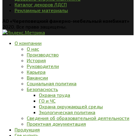
Каталог декоров ЛДСП
Рекламные материалы
АО «Череповецкий фанерно-мебельный комбинат»
2020. Все права защищены.
О компании
О нас
Производство
История
Руководители
Карьера
Вакансии
Социальная политика
Безопасность
Охрана труда
ГО и ЧС
Охрана окружающей среды
Экологическая политика
Сведения об образовательной деятельности
Проектная документация
Продукция
Где купить