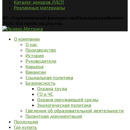
Каталог декоров ЛДСП
Рекламные материалы
АО «Череповецкий фанерно-мебельный комбинат»
2020. Все права защищены.
О компании
О нас
Производство
История
Руководители
Карьера
Вакансии
Социальная политика
Безопасность
Охрана труда
ГО и ЧС
Охрана окружающей среды
Экологическая политика
Сведения об образовательной деятельности
Проектная документация
Продукция
Где купить