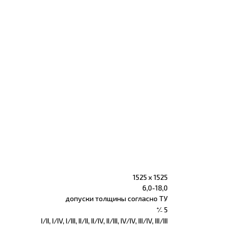
1525 х 1525
6,0-18,0
допуски толщины согласно ТУ
⁺⁄₋ 5
I/II, I/IV, I/III, II/II, II/IV, II/III, IV/IV, III/IV, III/III