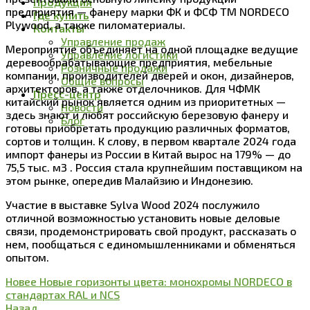
Продукция
предприятия — фанеру марки ФК и ФСФ ТМ NORDECO
Где купить
Plywood, а также пиломатериалы.
Контакты
Управление продаж
Мероприятие объединяет на одной площадке ведущие
Управление логистики
деревообрабатывающие предприятия, мебельные
Розничные продажи
компании, производителей дверей и окон, дизайнеров,
Общие вопросы
архитекторов, а также отделочников. Для ЧФМК
Пресс-центр
китайский рынок является одним из приоритетных —
Новости
здесь знают и любят российскую березовую фанеру и
Блог
готовы приобретать продукцию различных форматов,
сортов и толщин. К слову, в первом квартале 2024 года
импорт фанеры из России в Китай вырос на 179% — до
75,5 тыс. м3 . Россия стала крупнейшим поставщиком на
этом рынке, опередив Малайзию и Индонезию.
Участие в выставке Sylva Wood 2024 послужило
отличной возможностью установить новые деловые
связи, продемонстрировать свой продукт, рассказать о
нем, пообщаться с единомышленниками и обменяться
опытом.
Новее
Новые горизонты цвета: монохромы NORDECO в
стандартах RAL и NCS
Назад