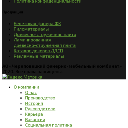
Политика конфиденциальности
Продукция
Березовая фанера ФК
Пиломатериалы
Древесно-стружечная плита
Ламинированная
древесно-стружечная плита
Каталог декоров ЛДСП
Рекламные материалы
АО «Череповецкий фанерно-мебельный комбинат»
2020. Все права защищены.
О компании
О нас
Производство
История
Руководители
Карьера
Вакансии
Социальная политика