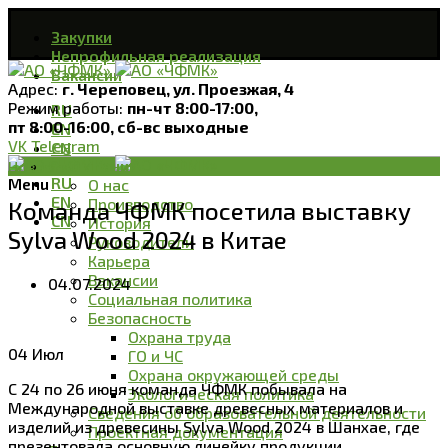
Закупки
Непрофильная реализация
Вакансии
Адрес:
г. Череповец, ул. Проезжая, 4
Режим работы:
пн-чт 8:00-17:00,
RU
пт 8:00-16:00, сб-вс выходные
EN
VK
Telegram
CN
О компании
Новости
RU
Menu
О нас
EN
Производство
Команда ЧФМК посетила выставку
CN
История
Sylva Wood 2024 в Китае
Руководители
Карьера
Вакансии
04.07.2024
Социальная политика
Безопасность
Охрана труда
04
Июл
ГО и ЧС
Охрана окружающей среды
С 24 по 26 июня команда ЧФМК побывала на
Экологическая политика
Международной выставке древесных материалов и
Сведения об образовательной деятельности
изделий из древесины Sylva Wood 2024 в Шанхае, где
Проектная документация
презентовала основную линейку продукции